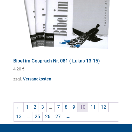
Bibel im Gespräch Nr. 081 ( Lukas 13-15)
4,20
€
zzgl.
Versandkosten
←
1
2
3
…
7
8
9
10
11
12
13
…
25
26
27
→