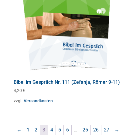
Bibel im Gespräch Nr. 111 (Zefanja, Römer 9-11)
4,20
€
zzgl.
Versandkosten
←
1
2
3
4
5
6
…
25
26
27
→