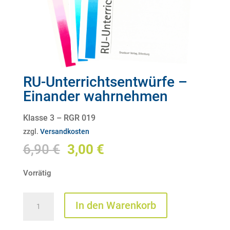
RU-Unterrichtsentwürfe –
Einander wahrnehmen
Klasse 3 – RGR 019
zzgl.
Versandkosten
Ursprünglicher
Aktueller
6,90
€
3,00
€
Preis
Preis
Vorrätig
war:
ist:
6,90 €
3,00 €.
RU-
In den Warenkorb
Unterrichtsentwürfe
-