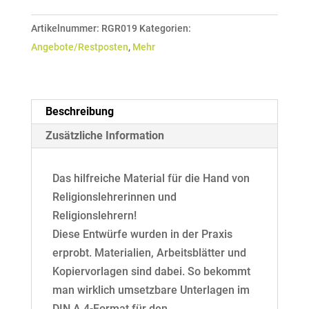
Einander
Artikelnummer:
RGR019
Kategorien:
wahrnehmen
Angebote/Restposten
,
Mehr
Menge
Beschreibung
Zusätzliche Information
Das hilfreiche Material für die Hand von
Religionslehrerinnen und
Religionslehrern!
Diese Entwürfe wurden in der Praxis
erprobt. Materialien, Arbeitsblätter und
Kopiervorlagen sind dabei. So bekommt
man wirklich umsetzbare Unterlagen im
DIN A 4-Format für den