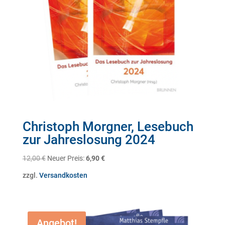
Christoph Morgner, Lesebuch
zur Jahreslosung 2024
Ursprünglicher
Aktueller
12,00
€
Neuer Preis:
6,90
€
Preis
Preis
zzgl.
Versandkosten
war:
ist:
12,00 €
6,90 €.
Angebot!