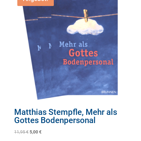
Matthias Stempfle, Mehr als
Gottes Bodenpersonal
Ursprünglicher
Aktueller
11,95
€
5,00
€
Preis
Preis