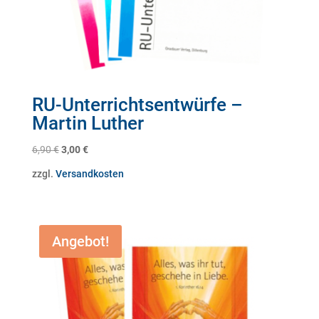
RU-Unterrichtsentwürfe –
Martin Luther
Ursprünglicher
Aktueller
6,90
€
3,00
€
Preis
Preis
zzgl.
Versandkosten
war:
ist:
6,90 €
3,00 €.
Angebot!