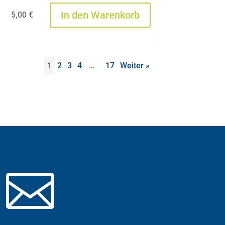
In den Warenkorb
5,00
€
1
2
3
4
…
17
Weiter »
