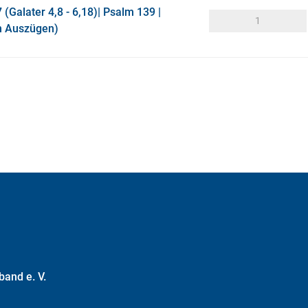
 (Galater 4,8 - 6,18)| Psalm 139 |
in Auszügen)
and e. V.