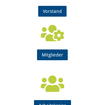
Vorstand

Mitglieder
