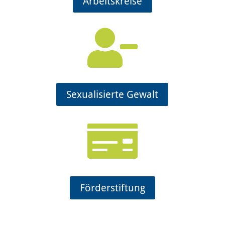
Arbeitskreise

Sexualisierte Gewalt

Förderstiftung