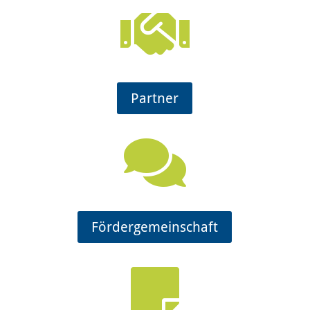

Partner

Fördergemeinschaft
