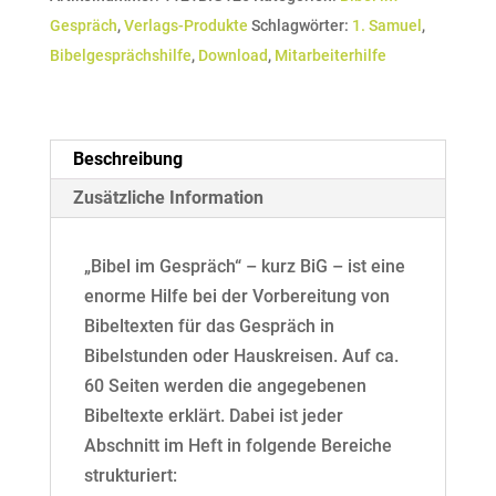
121
Gespräch
,
Verlags-Produkte
Schlagwörter:
1. Samuel
,
David
Bibelgesprächshilfe
,
Download
,
Mitarbeiterhilfe
und
Saul
-
Erzählungen
Beschreibung
aus
Zusätzliche Information
1.
Samuel
„Bibel im Gespräch“ – kurz BiG – ist eine
Menge
enorme Hilfe bei der Vorbereitung von
Bibeltexten für das Gespräch in
Bibelstunden oder Hauskreisen. Auf ca.
60 Seiten werden die angegebenen
Bibeltexte erklärt. Dabei ist jeder
Abschnitt im Heft in folgende Bereiche
strukturiert: