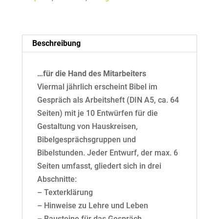
(Markus
4-
6)
digital
Beschreibung
Menge
…für die Hand des Mitarbeiters
Viermal jährlich erscheint Bibel im
Gespräch als Arbeitsheft (DIN A5, ca. 64
Seiten) mit je 10 Entwürfen für die
Gestaltung von Hauskreisen,
Bibelgesprächsgruppen und
Bibelstunden. Jeder Entwurf, der max. 6
Seiten umfasst, gliedert sich in drei
Abschnitte:
– Texterklärung
– Hinweise zu Lehre und Leben
– Bausteine für das Gespräch