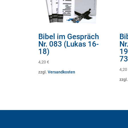
Bibel im Gespräch
Bi
Nr. 083 (Lukas 16-
Nr
18)
19
73
4,20
€
4,20
zzgl.
Versandkosten
zzgl