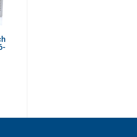
ch
6-