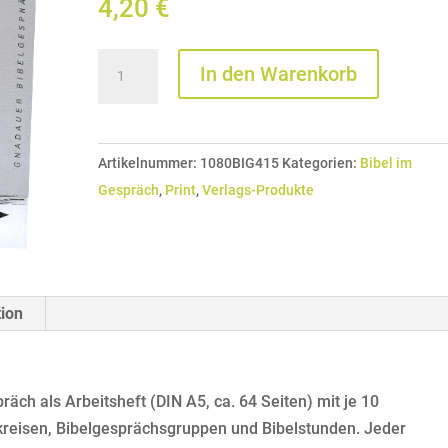
4,20
€
Bibel
In den Warenkorb
im
Gespräch
Nr.
Artikelnummer:
1080BIG415
Kategorien:
Bibel im
080
Gespräch
,
Print
,
Verlags-Produkte
(
Lukas
11-
13)
Menge
tion
räch als Arbeitsheft (DIN A5, ca. 64 Seiten) mit je 10
kreisen, Bibelgesprächsgruppen und Bibelstunden. Jeder