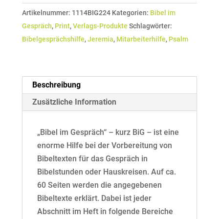
Nr.
Artikelnummer:
1114BIG224
Kategorien:
Bibel im
114
Gespräch
,
Print
,
Verlags-Produkte
Schlagwörter:
(Jeremia
Bibelgesprächshilfe
,
Jeremia
,
Mitarbeiterhilfe
,
Psalm
9-
17
in
Auszügen
Beschreibung
-
Zusätzliche Information
Psalm
138+142)
„Bibel im Gespräch“ – kurz BiG – ist eine
Menge
enorme Hilfe bei der Vorbereitung von
Bibeltexten für das Gespräch in
Bibelstunden oder Hauskreisen. Auf ca.
60 Seiten werden die angegebenen
Bibeltexte erklärt. Dabei ist jeder
Abschnitt im Heft in folgende Bereiche